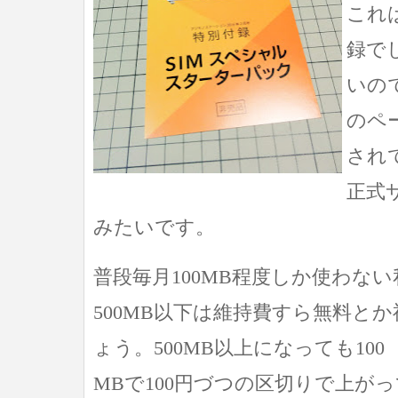
これ
録で
いの
のペ
され
正式
みたいです。
普段毎月100MB程度しか使わな
500MB以下は維持費すら無料と
ょう。500MB以上になっても100
MBで100円づつの区切りで上が