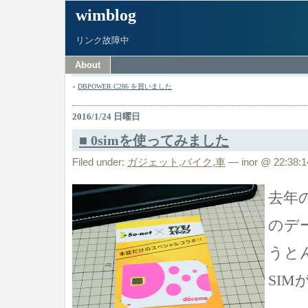
wimblog
リンク故障中
About
«
DBPOWER C286 を買いました
2016/1/24 日曜日
■ 0simを使ってみました
Filed under:
ガジェット
,
バイク
,
車
— inor @ 22:38:1
去年の
のデ
うと
SI