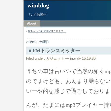
wimblog
リンク故障中
About
«
DSLite to DSi 電源変換コネクター
2009/5/9 土曜日
■ FMトランスミッター
Filed under:
ガジェット
— inor @ 15:19:35
うちの車は古いので当然の如くm
のですけども、あんまり乗らな
いーや的な感じで過ごしておりま
んが、たまにはmp3プレイヤー