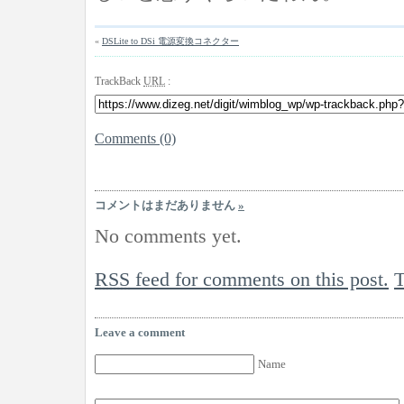
«
DSLite to DSi 電源変換コネクター
TrackBack
URL
:
Comments (0)
コメントはまだありません
»
No comments yet.
RSS
feed for comments on this post.
Leave a comment
Name