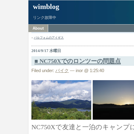
wimblog
リンク故障中
About
«
パルフォムのアイギス
2014/9/17 水曜日
■ NC750Xでのロンツーの問題点
Filed under:
バイク
— inor @ 1:25:40
NC750Xで友達と一泊のキャン